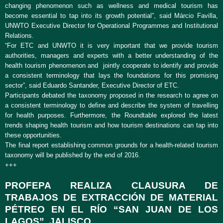
changing phenomenon such as wellness and medical tourism has
become essential to tap into its growth potential”, said Márcio Favilla,
UNWTO Executive Director for Operational Programmes and Institutional
Relations.
“For ETC and UNWTO it is very important that we provide tourism
authorities, managers and experts with a better understanding of the
health tourism phenomenon and jointly cooperate to identify and provide
a consistent terminology that lays the foundations for this promising
sector”, said Eduardo Santander, Executive Director of ETC.
Participants debated the taxonomy proposed in the research to agree on
a consistent terminology to define and describe the system of travelling
for health purposes. Furthermore, the Roundtable explored the latest
trends shaping health tourism and how tourism destinations can tap into
these opportunities.
The final report establishing common grounds for a health-related tourism
taxonomy will be published by the end of 2016.
+++
PROFEPA REALIZA CLAUSURA DE
TRABAJOS DE EXTRACCIÓN DE MATERIAL
PÉTREO EN EL RÍO “SAN JUAN DE LOS
LAGOS”, JALISCO.