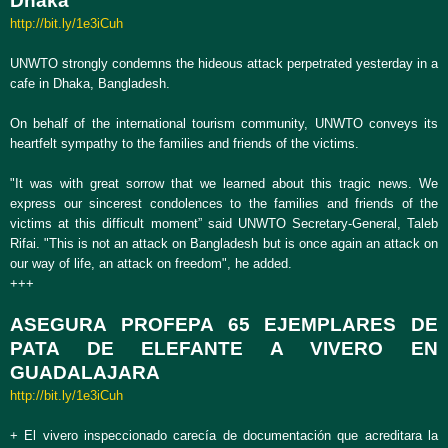
Dhaka
http://bit.ly/1e3iCuh
UNWTO strongly condemns the hideous attack perpetrated yesterday in a
cafe in Dhaka, Bangladesh.
On behalf of the international tourism community, UNWTO conveys its
heartfelt sympathy to the families and friends of the victims.
"It was with great sorrow that we learned about this tragic news. We
express our sincerest condolences to the families and friends of the
victims at this difficult moment” said UNWTO Secretary-General, Taleb
Rifai. "This is not an attack on Bangladesh but is once again an attack on
our way of life, an attack on freedom", he added.
+++
ASEGURA PROFEPA 65 EJEMPLARES DE
PATA DE ELEFANTE A VIVERO EN
GUADALAJARA
http://bit.ly/1e3iCuh
+ El vivero inspeccionado carecía de documentación que acreditara la