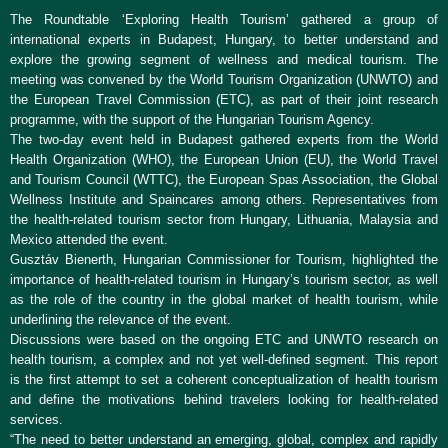
The Roundtable ‘Exploring Health Tourism’ gathered a group of
international experts in Budapest, Hungary, to better understand and
explore the growing segment of wellness and medical tourism. The
meeting was convened by the World Tourism Organization (UNWTO) and
the European Travel Commission (ETC), as part of their joint research
programme, with the support of the Hungarian Tourism Agency.
The two-day event held in Budapest gathered experts from the World
Health Organization (WHO), the European Union (EU), the World Travel
and Tourism Council (WTTC), the European Spas Association, the Global
Wellness Institute and Spaincares among others. Representatives from
the health-related tourism sector from Hungary, Lithuania, Malaysia and
Mexico attended the event.
Gusztáv Bienerth, Hungarian Commissioner for Tourism, highlighted the
importance of health-related tourism in Hungary’s tourism sector, as well
as the role of the country in the global market of health tourism, while
underlining the relevance of the event.
Discussions were based on the ongoing ETC and UNWTO research on
health tourism, a complex and not yet well-defined segment. This report
is the first attempt to set a coherent conceptualization of health tourism
and define the motivations behind travelers looking for health-related
services.
“The need to better understand an emerging, global, complex and rapidly