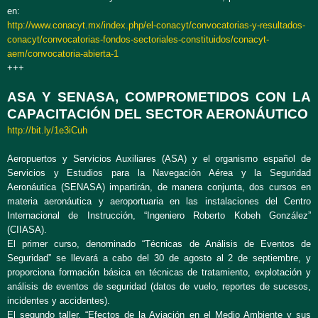
en:
http://www.conacyt.mx/index.php/el-conacyt/convocatorias-y-resultados-
conacyt/convocatorias-fondos-sectoriales-constituidos/conacyt-
aem/convocatoria-abierta-1
+++
ASA Y SENASA, COMPROMETIDOS CON LA
CAPACITACIÓN DEL SECTOR AERONÁUTICO
http://bit.ly/1e3iCuh
Aeropuertos y Servicios Auxiliares (ASA) y el organismo español de
Servicios y Estudios para la Navegación Aérea y la Seguridad
Aeronáutica (SENASA) impartirán, de manera conjunta, dos cursos en
materia aeronáutica y aeroportuaria en las instalaciones del Centro
Internacional de Instrucción, “Ingeniero Roberto Kobeh González”
(CIIASA).
El primer curso, denominado “Técnicas de Análisis de Eventos de
Seguridad” se llevará a cabo del 30 de agosto al 2 de septiembre, y
proporciona formación básica en técnicas de tratamiento, explotación y
análisis de eventos de seguridad (datos de vuelo, reportes de sucesos,
incidentes y accidentes).
El segundo taller, “Efectos de la Aviación en el Medio Ambiente y sus